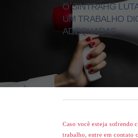
O SINTRAHG LUT
UM TRABALHO DI
ADEQUADAS.
Caso você esteja sofrendo c
trabalho, entre em contato 