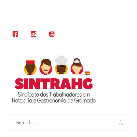
Search
for:
SEAR