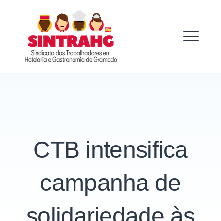
Skip
to
SINTRAHG
content
ME
CTB intensifica
campanha de
solidariedade às