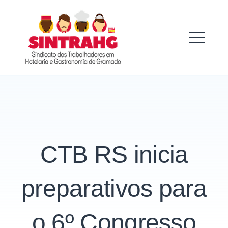
Skip
to
SINTRAHG
content
ME
CTB RS inicia
preparativos para
o 6º Congresso