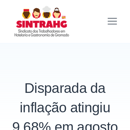
Skip
to
SINTRAHG
content
ME
Disparada da
inflação atingiu
9,68% em agosto