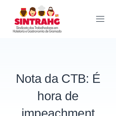
Skip
to
SINTRAHG
content
ME
Nota da CTB: É
hora de
impeachment