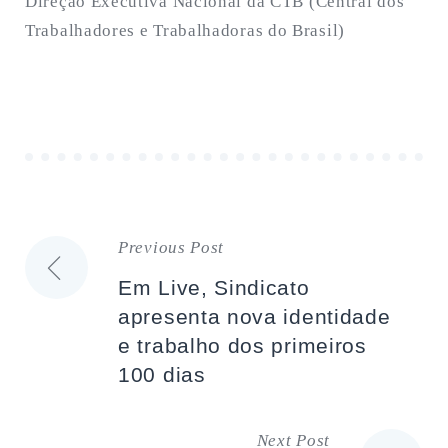
Direção Executiva Nacional da CTB (Central dos
Trabalhadores e Trabalhadoras do Brasil)
Previous Post
Navegação
Em Live, Sindicato
de
apresenta nova identidade
e trabalho dos primeiros
artigos
100 dias
Next Post