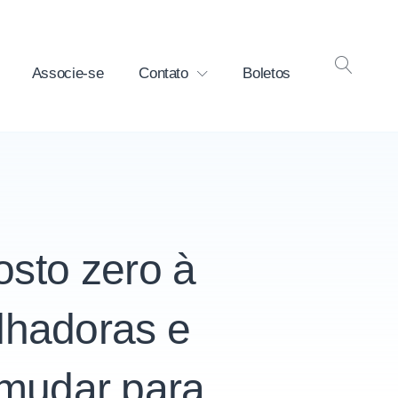
Associe-se
Contato
Boletos
OPEN
SEAR
osto zero à
alhadoras e
 mudar para