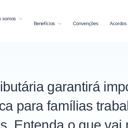
 somos
Benefícios
Convenções
Acordos
ibutária garantirá imp
ca para famílias trab
s. Entenda o que vai