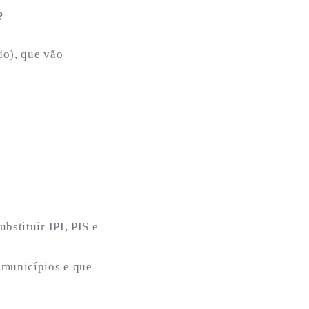
?
do), que vão
bstituir IPI, PIS e
 municípios e que