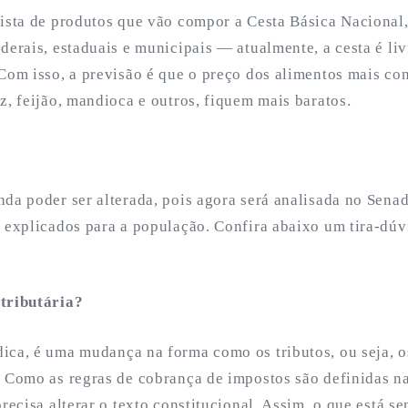
ista de produtos que vão compor a Cesta Básica Nacional,
derais, estaduais e municipais — atualmente, a cesta é li
 Com isso, a previsão é que o preço dos alimentos mais co
z, feijão, mandioca e outros, fiquem mais baratos.
nda poder ser alterada, pois agora será analisada no Sena
r explicados para a população. Confira abaixo um tira-dúv
tributária?
ica, é uma mudança na forma como os tributos, ou seja, o
. Como as regras de cobrança de impostos são definidas na
precisa alterar o texto constitucional. Assim, o que está s