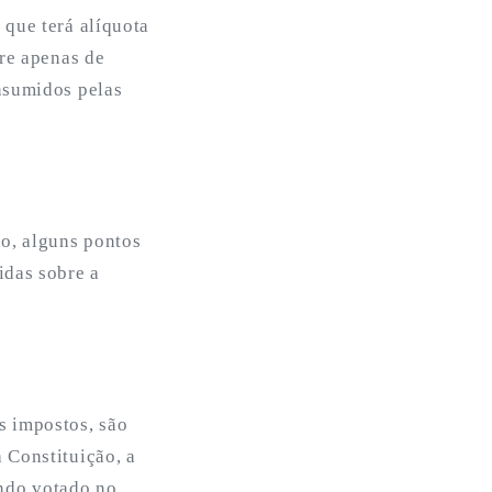
 que terá alíquota
vre apenas de
nsumidos pelas
do, alguns pontos
idas sobre a
s impostos, são
 Constituição, a
endo votado no