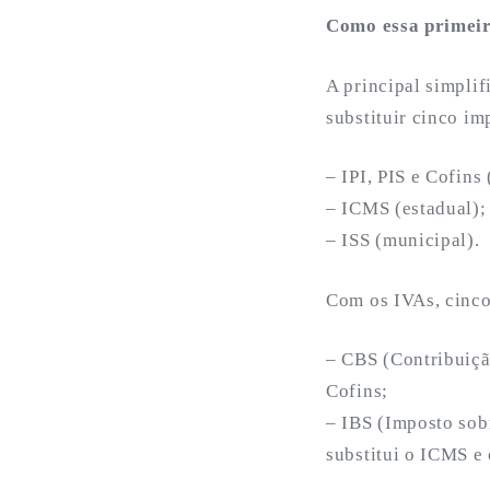
Como essa primeira
A principal simpli
substituir cinco im
– IPI, PIS e Cofins 
– ICMS (estadual);
– ISS (municipal).
Com os IVAs, cinco
– CBS (Contribuição
Cofins;
– IBS (Imposto sob
substitui o ICMS e 