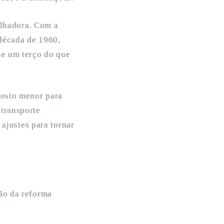
alhadora. Com a
 década de 1960,
se um terço do que
posto menor para
 transporte
 ajustes para tornar
ão da reforma