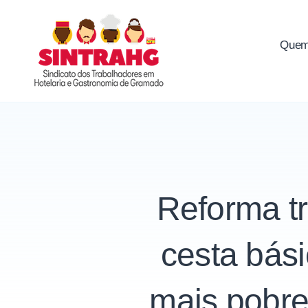
Skip
to
Quem
SINTRAHG
content
Reforma tr
cesta bási
mais pobre