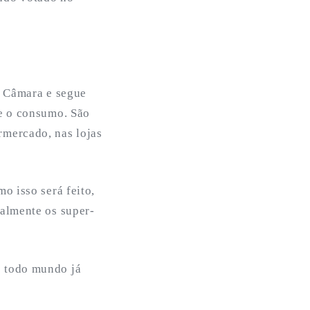
a Câmara e segue
re o consumo. São
rmercado, nas lojas
o isso será feito,
almente os super-
o todo mundo já