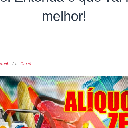
melhor!
admin
in
Geral