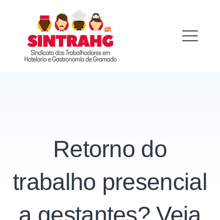
Skip
to
SINTRAHG
content
ME
Retorno do
trabalho presencial
a gestantes? Veja