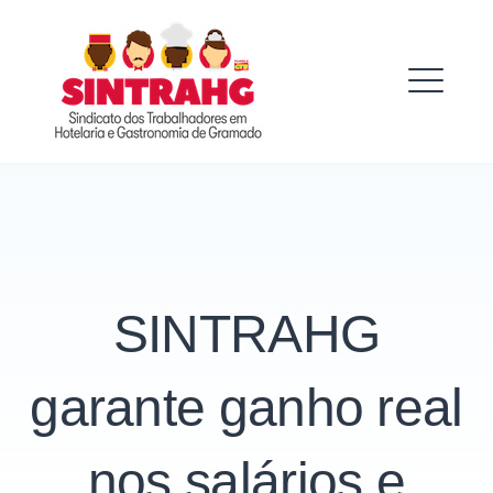
Skip
to
SINTRAHG
content
ME
SINTRAHG
garante ganho real
nos salários e