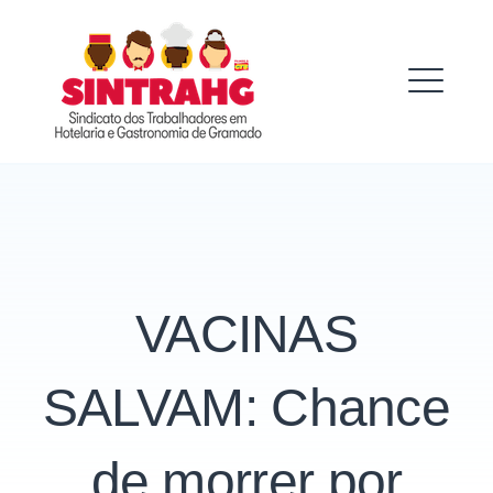
Skip
to
SINTRAHG
content
ME
VACINAS
SALVAM: Chance
de morrer por