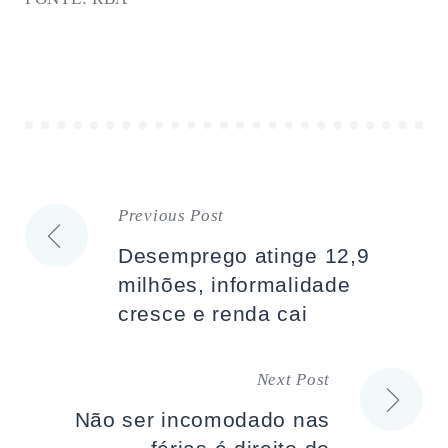
Previous Post
Navegação
Desemprego atinge 12,9
de
milhões, informalidade
cresce e renda cai
artigos
Next Post
Não ser incomodado nas