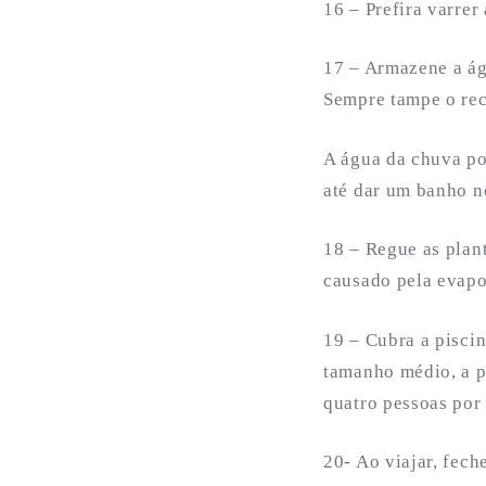
16 – Prefira varrer
17 – Armazene a ág
Sempre tampe o rec
A água da chuva pod
até dar um banho n
18 – Regue as plant
causado pela evapo
19 – Cubra a pisci
tamanho médio, a pe
quatro pessoas por
20- Ao viajar, fech