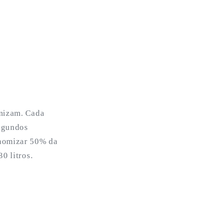
omizam. Cada
segundos
onomizar 50% da
0 litros.