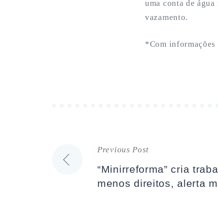
uma conta de água 
vazamento.
*Com informações 
Previous Post
Navegação
“Minirreforma” cria tra
de
menos direitos, alerta 
artigos