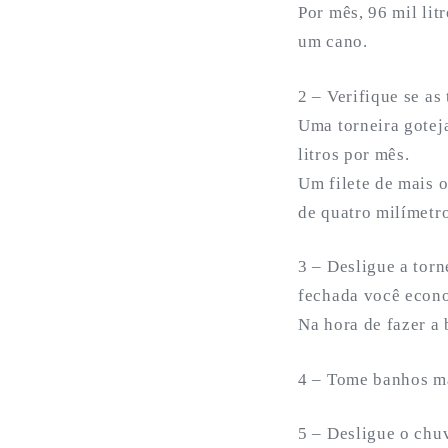
Por mês, 96 mil li
um cano.
2 – Verifique se as
Uma torneira goteja
litros por mês.
Um filete de mais o
de quatro milímetro
3 – Desligue a tor
fechada você econom
Na hora de fazer a 
4 – Tome banhos ma
5 – Desligue o chu