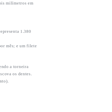
ois milímetros em
representa 1.380
or mês; e um filete
endo a torneira
escova os dentes.
nto).