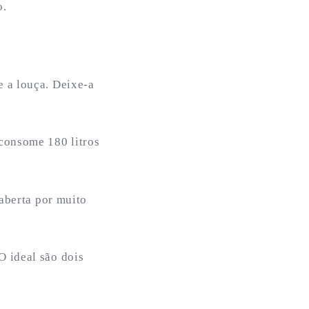
o.
 a louça. Deixe-a
consome 180 litros
 aberta por muito
O ideal são dois