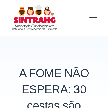
Skip
to
SINTRAHG
content
ME
A FOME NÃO
ESPERA: 30
cestas são