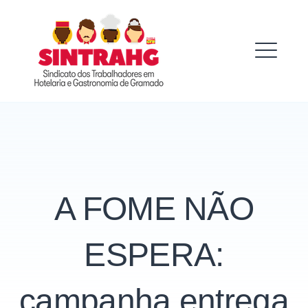
Skip
to
SINTRAHG
content
ME
A FOME NÃO
ESPERA:
campanha entrega