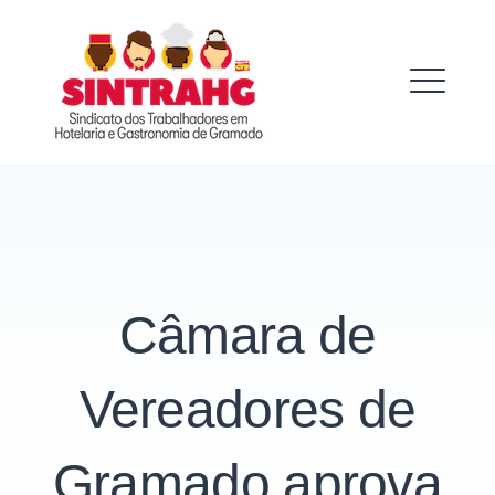
Skip
to
SINTRAHG
content
ME
Câmara de
Vereadores de
Gramado aprova