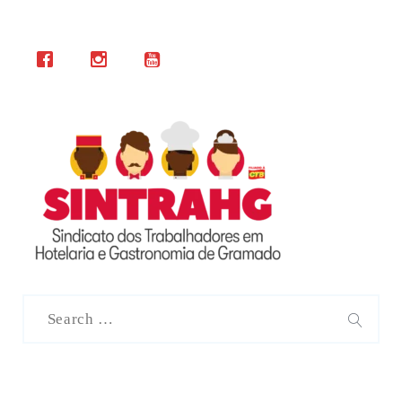
Search
for:
SEAR