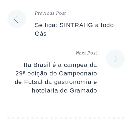
Previous Post
Navegação
Se liga: SINTRAHG a todo
de
Gás
artigos
Next Post
Ita Brasil é a campeã da
29ª edição do Campeonato
de Futsal da gastronomia e
hotelaria de Gramado