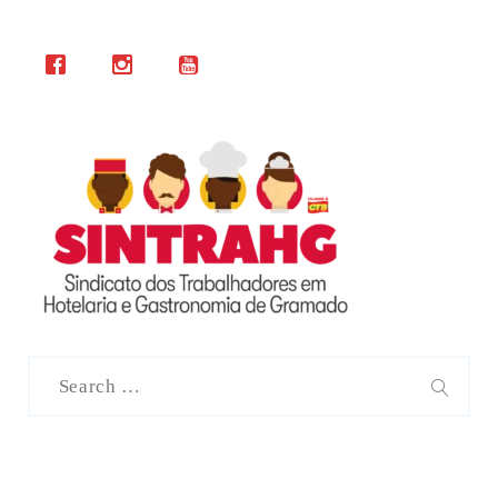
Search
for:
SEAR