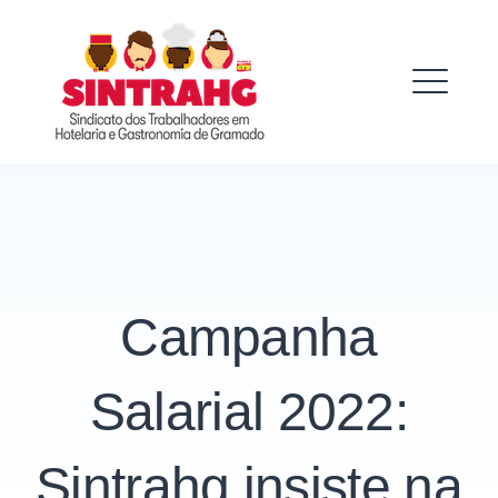
Skip
to
SINTRAHG
content
ME
Campanha
Salarial 2022:
Sintrahg insiste na