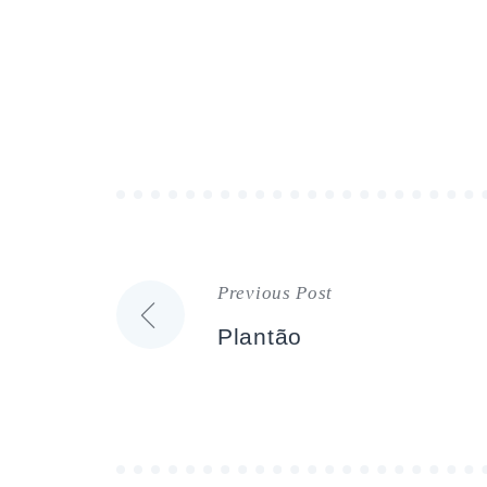
Previous Post
Navegação
Plantão
de
artigos