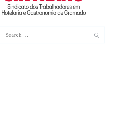
earch
or:
SEARCH