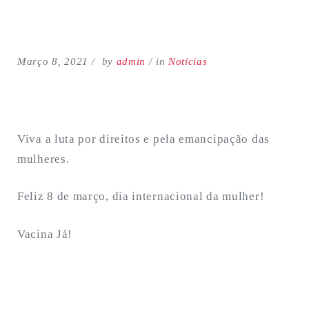
Março 8, 2021
by
admin
in
Notícias
Viva a luta por direitos e pela emancipação das
Search
for:
mulheres.
SEARCH
Feliz 8 de março, dia internacional da mulher!
Vacina Já!