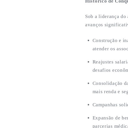
Histórico de Conq
Sob a liderança do
avanços significati
Construção e in
atender os asso
Reajustes salar
desafios econôm
Consolidação da
mais renda e se
Campanhas solid
Expansão de ben
parcerias médic