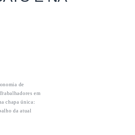
tronomia de
 Trabalhadores em
a chapa única:
balho da atual