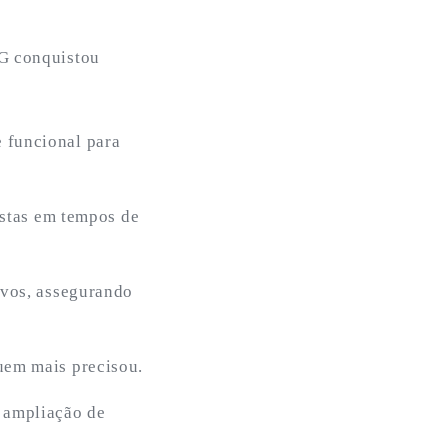
HG conquistou
 funcional para
istas em tempos de
ivos, assegurando
uem mais precisou.
 ampliação de