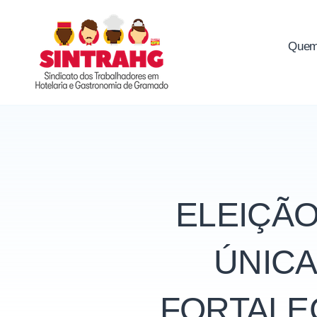
Skip
to
Quem
SINTRAHG
content
ELEIÇÃO
ÚNICA
FORTALE