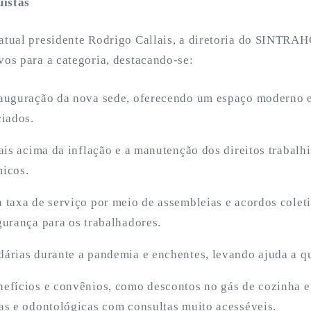
uistas
 atual presidente Rodrigo Callais, a diretoria do SINTRA
vos para a categoria, destacando-se:
auguração da nova sede, oferecendo um espaço moderno e
ciados.
iais acima da inflação e a manutenção dos direitos trabalh
icos.
 taxa de serviço por meio de assembleias e acordos colet
gurança para os trabalhadores.
árias durante a pandemia e enchentes, levando ajuda a q
efícios e convênios, como descontos no gás de cozinha e
as e odontológicas com consultas muito acesséveis.