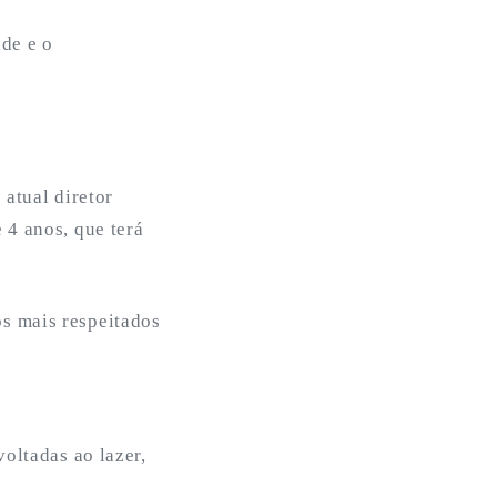
de e o
 atual diretor
 4 anos, que terá
s mais respeitados
oltadas ao lazer,