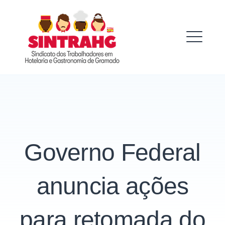
Skip
to
SINTRAHG
content
ME
Governo Federal
anuncia ações
para retomada do