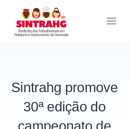
Skip
to
SINTRAHG
content
ME
Sintrahg promove
30ª edição do
campeonato de